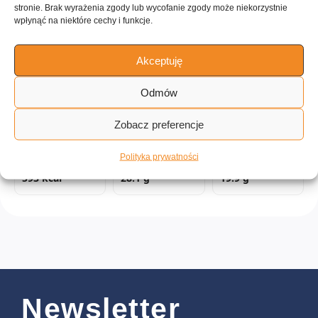
stronie. Brak wyrażenia zgody lub wycofanie zgody może niekorzystnie
Tagi:
wpłynąć na niektóre cechy i funkcje.
Azjatyckie
Indyjskie
Wegańskie
Niski cholesterol
Akceptuję
Pikantne
do 15 minut
Urządzenie małe
Łatwe
Odmów
Wartości odżywcze:
Zobacz preferencje
Polityka prywatności
Kalorie
Tłuszcz
Białko
593 kcal
28.1 g
19.9 g
Newsletter