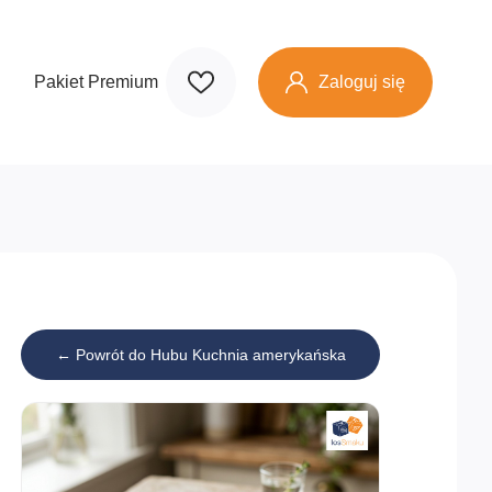
Zaloguj się
Pakiet Premium
← Powrót do Hubu Kuchnia amerykańska