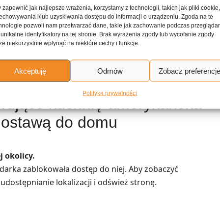
 zapewnić jak najlepsze wrażenia, korzystamy z technologii, takich jak pliki cookie
Łapki kurczaka duszone w sosie sojowym z
echowywania i/lub uzyskiwania dostępu do informacji o urządzeniu. Zgoda na te
imbirem
hnologie pozwoli nam przetwarzać dane, takie jak zachowanie podczas przegląda
 unikalne identyfikatory na tej stronie. Brak wyrażenia zgody lub wycofanie zgody
e niekorzystnie wpłynąć na niektóre cechy i funkcje.
w
Taco z kurczakiem w sosie z zielonego chili
Akceptuję
Odmów
Zobacz preferencj
Polityka prywatności
rwujące kuchnię amerykańska
dostawą do domu
 okolicy.
lądarka zablokowała dostęp do niej. Aby zobaczyć
udostępnianie lokalizacji i odśwież stronę.