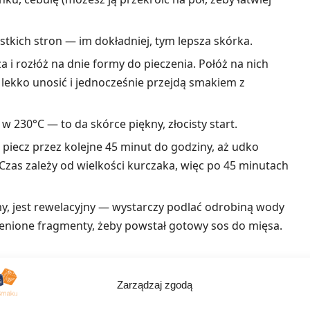
kich stron — im dokładniej, tym lepsza skórka.
za i rozłóż na dnie formy do pieczenia. Połóż na nich
ekko unosić i jednocześnie przejdą smakiem z
w 230°C — to da skórce piękny, złocisty start.
piecz przez kolejne 45 minut do godziny, aż udko
Czas zależy od wielkości kurczaka, więc po 45 minutach
my, jest rewelacyjny — wystarczy podlać odrobiną wody
ienione fragmenty, żeby powstał gotowy sos do mięsa.
ne przepisy
Zarządzaj zgodą