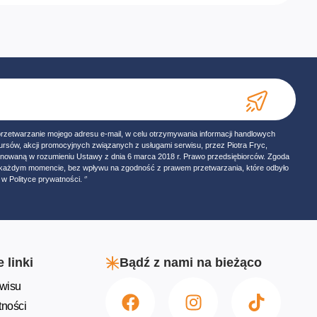
przetwarzanie mojego adresu e-mail, w celu otrzymywania informacji handlowych
ursów, akcji promocyjnych związanych z usługami serwisu, przez Piotra Fryc,
onowaną w rozumieniu Ustawy z dnia 6 marca 2018 r. Prawo przedsiębiorców. Zgoda
w każdym momencie, bez wpływu na zgodność z prawem przetwarzania, które odbyło
w Polityce prywatności. ‘’
 linki
Bądź z nami na bieżąco
wisu
tności