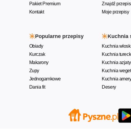
Pakiet Premium
Znajdź przepis
Kontakt
Moje przepisy
Popularne przepisy
Kuchnia 
Obiady
Kuchnia włosk
Kurczak
Kuchnia turec
Makarony
Kuchnia azjat
Zupy
Kuchnia weget
Jednogarnkowe
Kuchnia amer
Dania fit
Desery