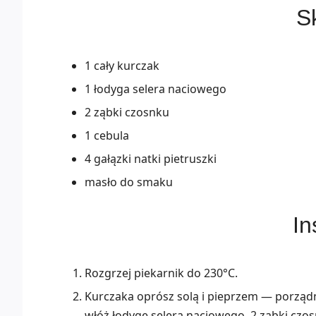
Sk
1 cały kurczak
1 łodyga selera naciowego
2 ząbki czosnku
1 cebula
4 gałązki natki pietruszki
masło do smaku
In
Rozgrzej piekarnik do 230°C.
Kurczaka oprósz solą i pieprzem — porządn
włóż łodygę selera naciowego, 2 ząbki czosn