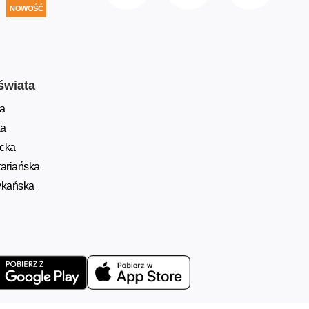
NOWOŚĆ
świata
a
ka
ycka
ariańska
ykańska