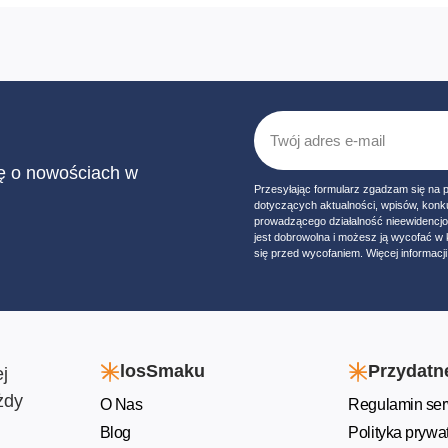
ię o nowościach w
Przesyłając formularz zgadzam się na 
dotyczących aktualności, wpisów, konk
prowadzącego działalność nieewidencj
jest dobrowolna i możesz ją wycofać 
się przed wycofaniem. Więcej informacji 
losSmaku
Przydatne
j
żdy
O Nas
Regulamin ser
Blog
Polityka prywa