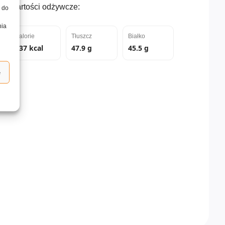
Wartości odżywcze:
, do
nia
Kalorie
Tłuszcz
Białko
637 kcal
47.9 g
45.5 g
e