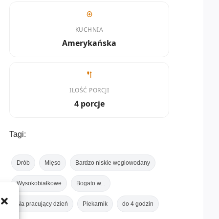
KUCHNIA
Amerykańska
ILOŚĆ PORCJI
4 porcje
Tagi:
Drób
Mięso
Bardzo niskie węglowodany
Wysokobiałkowe
Bogato w...
Na pracujący dzień
Piekarnik
do 4 godzin