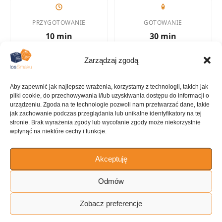
PRZYGOTOWANIE
GOTOWANIE
10 min
30 min
Zarządzaj zgodą
KALORIE
KATEGORIA
Aby zapewnić jak najlepsze wrażenia, korzystamy z technologii, takich jak
pliki cookie, do przechowywania i/lub uzyskiwania dostępu do informacji o
3311 kcal
Kurczak
urządzeniu. Zgoda na te technologie pozwoli nam przetwarzać dane, takie
jak zachowanie podczas przeglądania lub unikalne identyfikatory na tej
stronie. Brak wyrażenia zgody lub wycofanie zgody może niekorzystnie
wpłynąć na niektóre cechy i funkcje.
KUCHNIA
Akceptuję
Amerykańska
Odmów
Zobacz preferencje
ILOŚĆ PORCJI