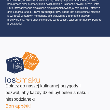
celu otrzymywania informacji handlowych dotyczących aktualności, wpisów,
konkursów, akcji promocyjnych związanych z usługami serwisu, przez Piotra
Fryc, prowadzącego działalność nieewidencjonowaną w rozumieniu Ustawy z
dnia 6 marca 2018 r. Prawo przedsiębiorców. Zgoda jest dobrowolna i możesz
ją wycofać w każdym momencie, bez wpływu na zgodność z prawem
przetwarzania, które odbyło się przed wycofaniem. Więcej informacji w Polityce
prywatności. ‘’
Dołącz do naszej kulinarnej przygody i
pozwól, aby każdy dzień był pełen smaku i
niespodzianek!
Bon appétit!