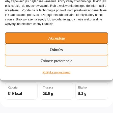
Aby zapewnić jak najlepsze wrażenia, korzystamy z technologii, takich jak
pliki cookie, do przechowywania i/lub uzyskiwania dostępu do informacji o
urządzeniu. Zgoda na te technologie pozwoli nam przetwarzać dane, takie
jak zachowanie podczas przeglądania lub unikalne identyfikatory na tej
stronie. Brak wyrażenia zgody lub wycofanie zgody może niekorzystnie
ILOŚĆ PORCJI
wpłynąć na niektóre cechy i funkcje.
~4 porcje
Akceptuję
Tagi:
Odmów
Zobacz preferencje
do 60 minut
Łatwe
Polityka prywatności
Wartości odżywcze:
Kalorie
Tłuszcz
Białko
319 kcal
28.5 g
5.3 g