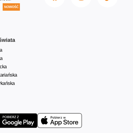
NOWOŚĆ
świata
a
ka
ycka
ariańska
ykańska