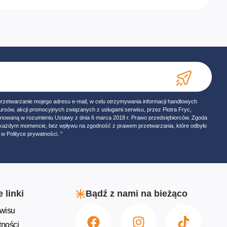
przetwarzanie mojego adresu e-mail, w celu otrzymywania informacji handlowych
ursów, akcji promocyjnych związanych z usługami serwisu, przez Piotra Fryc,
onowaną w rozumieniu Ustawy z dnia 6 marca 2018 r. Prawo przedsiębiorców. Zgoda
w każdym momencie, bez wpływu na zgodność z prawem przetwarzania, które odbyło
w Polityce prywatności. ‘’
 linki
Bądź z nami na bieżąco
wisu
tności