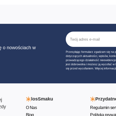
ię o nowościach w
Przesyłając formularz zgadzam się na 
dotyczących aktualności, wpisów, konk
prowadzącego działalność nieewidencj
jest dobrowolna i możesz ją wycofać 
się przed wycofaniem. Więcej informacji 
losSmaku
Przydatne
j
żdy
O Nas
Regulamin ser
Blog
Polityka prywa