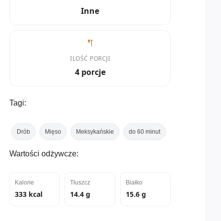
Inne
ILOŚĆ PORCJI
4 porcje
Tagi:
Drób
Mięso
Meksykańskie
do 60 minut
Wartości odżywcze:
Kalorie
Tłuszcz
Białko
333 kcal
14.4 g
15.6 g