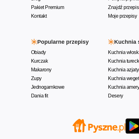
Pakiet Premium
Znajdź przepis
Kontakt
Moje przepisy
Popularne przepisy
Kuchnia 
Obiady
Kuchnia włosk
Kurczak
Kuchnia turec
Makarony
Kuchnia azjat
Zupy
Kuchnia weget
Jednogarnkowe
Kuchnia amer
Dania fit
Desery