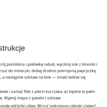
strukcje
rój pomidora i połówkę cebuli, wyciśnij sok z limonki i
 wrzuć do miseczki, dodaj drobno pokrojoną papryczkę
, a następnie odstaw na bok — smaki ładnie się
liwek i usmaż filet z piersi kurczaka, aż będzie w pełni
 Wyjmij mięso z patelni i odstaw.
stałe pół łyżki oliwy. Wrzuć pokrojoną cebulę i ćwierć