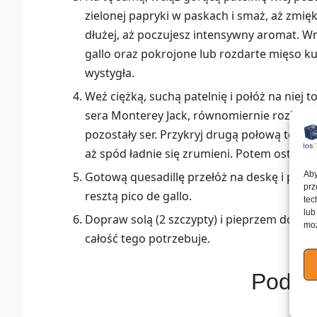
zielonej papryki w paskach i smaż, aż zmię
dłużej, aż poczujesz intensywny aromat. 
gallo oraz pokrojone lub rozdarte mięso ku
wystygła.
Weź ciężką, suchą patelnię i połóż na niej 
sera Monterey Jack, równomiernie rozłóż n
pozostały ser. Przykryj drugą połową tortilli 
aż spód ładnie się zrumieni. Potem ostrożni
Aby
Gotową quesadillę przełóż na deskę i pokró
prz
resztą pico de gallo.
tec
lub
Dopraw solą (2 szczypty) i pieprzem do smak
moż
całość tego potrzebuje.
Podob