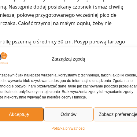
kną. Następnie dodaj posiekany czosnek i smaż chwilę
Wmieszaj połowę przygotowanego wcześniej pico de
rczaka. Całość trzymaj na małym ogniu, żeby nie
tortillę pszenną o średnicy 30 cm. Posyp połową tartego
a nim nadzienie z kurczakiem, a na wierzch wysyp
(lub złóż ją na pół, jeśli robisz mniejszą porcję) i smaż,
Zarządzaj zgodą
e przewróć quesadillę i zrób to samo z drugiej strony.
 zapewnić jak najlepsze wrażenia, korzystamy z technologii, takich jak pliki cookie
j na 4 części. Podawaj od razu z kwaśną śmietaną i
echowywania i/lub uzyskiwania dostępu do informacji o urządzeniu. Zgoda na te
hnologie pozwoli nam przetwarzać dane, takie jak zachowanie podczas przegląda
 unikalne identyfikatory na tej stronie. Brak wyrażenia zgody lub wycofanie zgody
u na etapie składania nadzienia, jeśli uznasz, że
e niekorzystnie wpłynąć na niektóre cechy i funkcje.
Akceptuję
Odmów
Zobacz preferencj
ne przepisy
Polityka prywatności