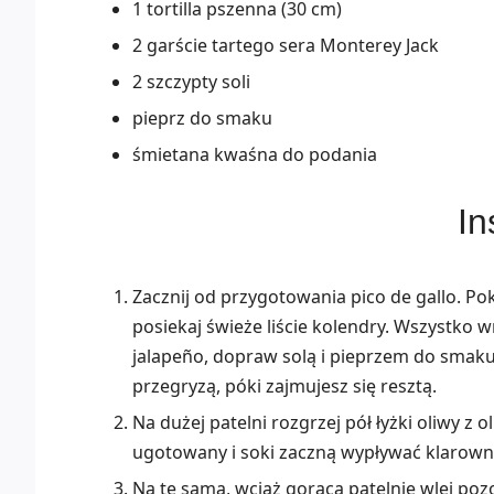
1 tortilla pszenna (30 cm)
2 garście tartego sera Monterey Jack
2 szczypty soli
pieprz do smaku
śmietana kwaśna do podania
In
Zacznij od przygotowania pico de gallo. Pok
posiekaj świeże liście kolendry. Wszystko
jalapeño, dopraw solą i pieprzem do smaku
przegryzą, póki zajmujesz się resztą.
Na dużej patelni rozgrzej pół łyżki oliwy z o
ugotowany i soki zaczną wypływać klarowne.
Na tę samą, wciąż gorącą patelnię wlej pozo