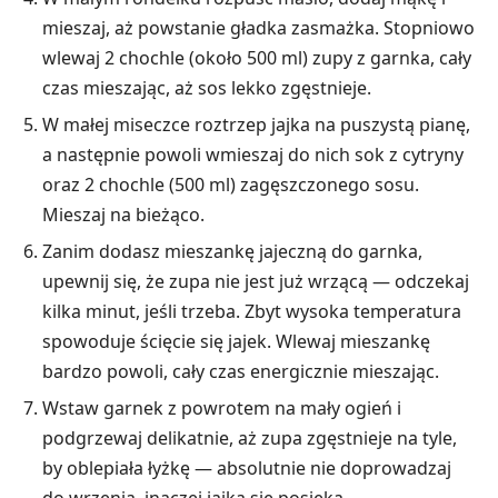
mieszaj, aż powstanie gładka zasmażka. Stopniowo
wlewaj 2 chochle (około 500 ml) zupy z garnka, cały
czas mieszając, aż sos lekko zgęstnieje.
W małej miseczce roztrzep jajka na puszystą pianę,
a następnie powoli wmieszaj do nich sok z cytryny
oraz 2 chochle (500 ml) zagęszczonego sosu.
Mieszaj na bieżąco.
Zanim dodasz mieszankę jajeczną do garnka,
upewnij się, że zupa nie jest już wrzącą — odczekaj
kilka minut, jeśli trzeba. Zbyt wysoka temperatura
spowoduje ścięcie się jajek. Wlewaj mieszankę
bardzo powoli, cały czas energicznie mieszając.
Wstaw garnek z powrotem na mały ogień i
podgrzewaj delikatnie, aż zupa zgęstnieje na tyle,
by oblepiała łyżkę — absolutnie nie doprowadzaj