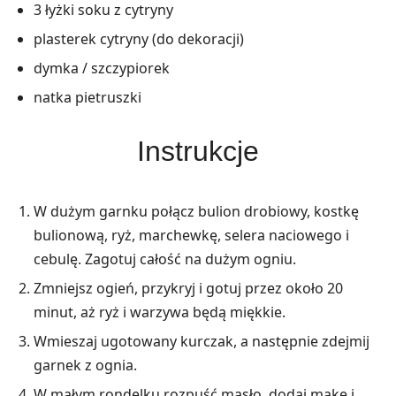
3 łyżki soku z cytryny
plasterek cytryny (do dekoracji)
dymka / szczypiorek
natka pietruszki
Instrukcje
W dużym garnku połącz bulion drobiowy, kostkę
bulionową, ryż, marchewkę, selera naciowego i
cebulę. Zagotuj całość na dużym ogniu.
Zmniejsz ogień, przykryj i gotuj przez około 20
minut, aż ryż i warzywa będą miękkie.
Wmieszaj ugotowany kurczak, a następnie zdejmij
garnek z ognia.
W małym rondelku rozpuść masło, dodaj mąkę i