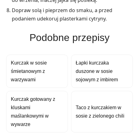
do wrzenia, inaczej jajka się posieką.
Dopraw solą i pieprzem do smaku, a przed
podaniem udekoruj plasterkami cytryny.
Podobne przepisy
Kurczak w sosie
Łapki kurczaka
śmietanowym z
duszone w sosie
warzywami
sojowym z imbirem
Kurczak gotowany z
kluskami
Taco z kurczakiem w
maślankowymi w
sosie z zielonego chili
wywarze