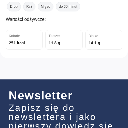
Drób
Ryż
Mięso
do 60 minut
Wartości odżywcze:
Kalorie
Tłuszcz
Białko
251 kcal
11.8 g
14.1 g
Newsletter
Zapisz się do
newslettera i jako
pierwszy dowiedz się