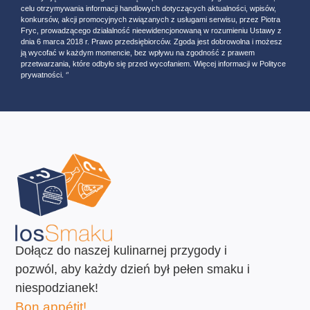
celu otrzymywania informacji handlowych dotyczących aktualności, wpisów,
konkursów, akcji promocyjnych związanych z usługami serwisu, przez Piotra
Fryc, prowadzącego działalność nieewidencjonowaną w rozumieniu Ustawy z
dnia 6 marca 2018 r. Prawo przedsiębiorców. Zgoda jest dobrowolna i możesz
ją wycofać w każdym momencie, bez wpływu na zgodność z prawem
przetwarzania, które odbyło się przed wycofaniem. Więcej informacji w Polityce
prywatności. ‘’
Dołącz do naszej kulinarnej przygody i
pozwól, aby każdy dzień był pełen smaku i
niespodzianek!
Bon appétit!