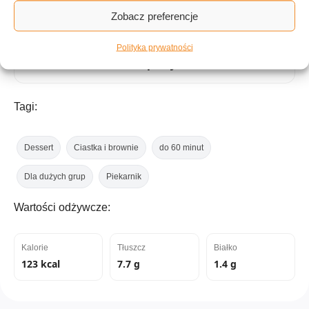
Zobacz preferencje
ILOŚĆ PORCJI
Polityka prywatności
30 porcji
Tagi:
Dessert
Ciastka i brownie
do 60 minut
Dla dużych grup
Piekarnik
Wartości odżywcze:
Kalorie
Tłuszcz
Białko
123 kcal
7.7 g
1.4 g