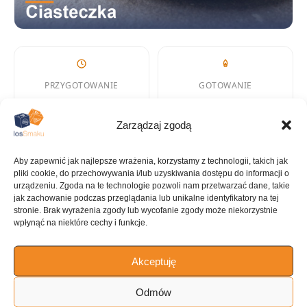
PRZYGOTOWANIE
GOTOWANIE
35 min
12 min
Zarządzaj zgodą
Aby zapewnić jak najlepsze wrażenia, korzystamy z technologii, takich jak
KALORIE
KATEGORIA
pliki cookie, do przechowywania i/lub uzyskiwania dostępu do informacji o
urządzeniu. Zgoda na te technologie pozwoli nam przetwarzać dane, takie
123 kcal
Ciasteczka
jak zachowanie podczas przeglądania lub unikalne identyfikatory na tej
stronie. Brak wyrażenia zgody lub wycofanie zgody może niekorzystnie
wpłynąć na niektóre cechy i funkcje.
Akceptuję
KUCHNIA
Desery
Odmów