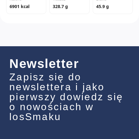
6901 kcal
328.7 g
45.9 g
Newsletter
Zapisz się do
newslettera i jako
pierwszy dowiedz się
o nowościach w
losSmaku