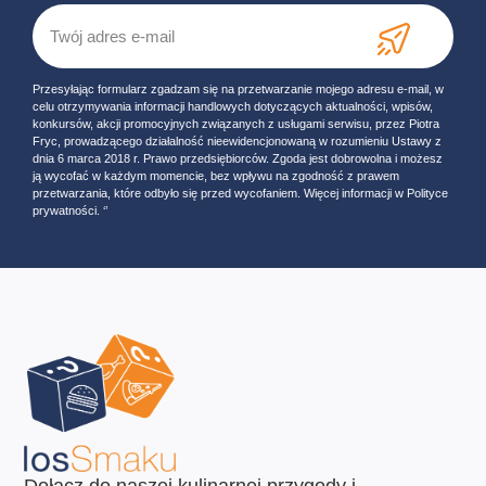
Przesyłając formularz zgadzam się na przetwarzanie mojego adresu e-mail, w
celu otrzymywania informacji handlowych dotyczących aktualności, wpisów,
konkursów, akcji promocyjnych związanych z usługami serwisu, przez Piotra
Fryc, prowadzącego działalność nieewidencjonowaną w rozumieniu Ustawy z
dnia 6 marca 2018 r. Prawo przedsiębiorców. Zgoda jest dobrowolna i możesz
ją wycofać w każdym momencie, bez wpływu na zgodność z prawem
przetwarzania, które odbyło się przed wycofaniem. Więcej informacji w Polityce
prywatności. ‘’