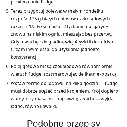
powierzchnię fudge.
Teraz przygotuj polewę: w małym rondelku
rozpuść 175 g białych chipsów czekoladowych
razem z 1/2 łyżki masła i 2 łyżkami margaryny —
znowu na niskim ogniu, mieszając bez przerwy.
Gdy masa będzie gładka, wlej 4 łyżki likieru Irish
Cream i wymieszaj do uzyskania jednolitej
konsystencji.
Polej gotową masą czekoladową równomiernie
wierzch fudge, rozsmarowując delikatnie łopatką.
Wstaw formę do lodówki na kilka godzin — fudge
musi dobrze stężeć przed krojeniem. Krój dopiero
wtedy, gdy masa jest naprawdę zwarta — wyjdą
ładne, równe kawałki.
Podobne przepisy