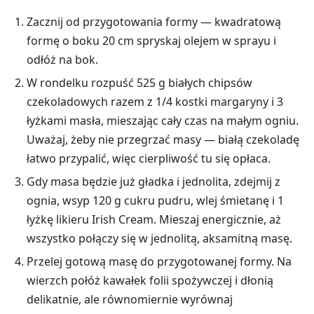
Zacznij od przygotowania formy — kwadratową
formę o boku 20 cm spryskaj olejem w sprayu i
odłóż na bok.
W rondelku rozpuść 525 g białych chipsów
czekoladowych razem z 1/4 kostki margaryny i 3
łyżkami masła, mieszając cały czas na małym ogniu.
Uważaj, żeby nie przegrzać masy — białą czekoladę
łatwo przypalić, więc cierpliwość tu się opłaca.
Gdy masa będzie już gładka i jednolita, zdejmij z
ognia, wsyp 120 g cukru pudru, wlej śmietanę i 1
łyżkę likieru Irish Cream. Mieszaj energicznie, aż
wszystko połączy się w jednolitą, aksamitną masę.
Przelej gotową masę do przygotowanej formy. Na
wierzch połóż kawałek folii spożywczej i dłonią
delikatnie, ale równomiernie wyrównaj