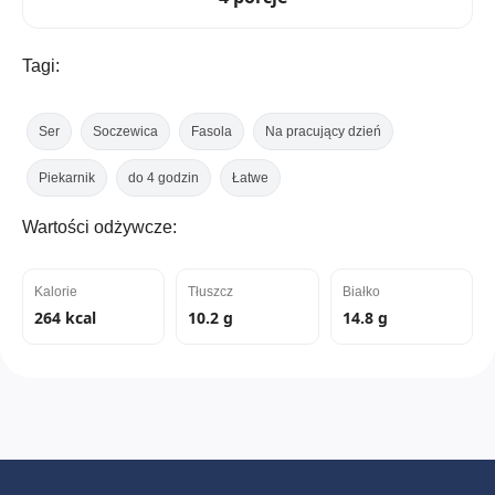
Tagi:
Ser
Soczewica
Fasola
Na pracujący dzień
Piekarnik
do 4 godzin
Łatwe
Wartości odżywcze:
Kalorie
Tłuszcz
Białko
264 kcal
10.2 g
14.8 g