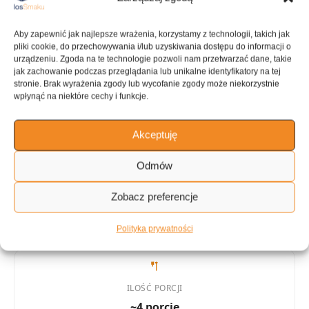
PRZYGOTOWANIE
GOTOWANIE
Aby zapewnić jak najlepsze wrażenia, korzystamy z technologii, takich jak
10 min
1 h 15 min
pliki cookie, do przechowywania i/lub uzyskiwania dostępu do informacji o
urządzeniu. Zgoda na te technologie pozwoli nam przetwarzać dane, takie
jak zachowanie podczas przeglądania lub unikalne identyfikatory na tej
stronie. Brak wyrażenia zgody lub wycofanie zgody może niekorzystnie
wpłynąć na niektóre cechy i funkcje.
KALORIE
KATEGORIA
264 kcal
Kasze i ziarna
Akceptuję
Odmów
Zobacz preferencje
KUCHNIA
Wegetariańska
Polityka prywatności
ILOŚĆ PORCJI
~4 porcje