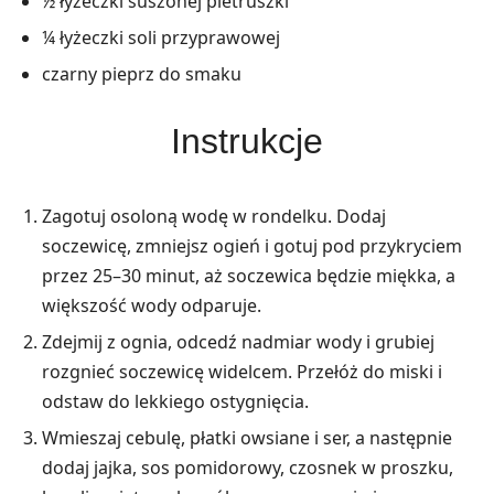
½ łyżeczki suszonej pietruszki
¼ łyżeczki soli przyprawowej
czarny pieprz do smaku
Instrukcje
Zagotuj osoloną wodę w rondelku. Dodaj
soczewicę, zmniejsz ogień i gotuj pod przykryciem
przez 25–30 minut, aż soczewica będzie miękka, a
większość wody odparuje.
Zdejmij z ognia, odcedź nadmiar wody i grubiej
rozgnieć soczewicę widelcem. Przełóż do miski i
odstaw do lekkiego ostygnięcia.
Wmieszaj cebulę, płatki owsiane i ser, a następnie
dodaj jajka, sos pomidorowy, czosnek w proszku,