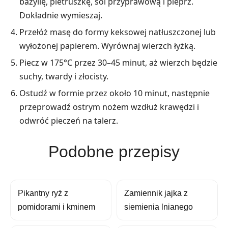
bazylię, pietruszkę, sól przyprawową i pieprz.
Dokładnie wymieszaj.
Przełóż masę do formy keksowej natłuszczonej lub
wyłożonej papierem. Wyrównaj wierzch łyżką.
Piecz w 175°C przez 30–45 minut, aż wierzch będzie
suchy, twardy i złocisty.
Ostudź w formie przez około 10 minut, następnie
przeprowadź ostrym nożem wzdłuż krawędzi i
odwróć pieczeń na talerz.
Podobne przepisy
Pikantny ryż z
Zamiennik jajka z
pomidorami i kminem
siemienia lnianego