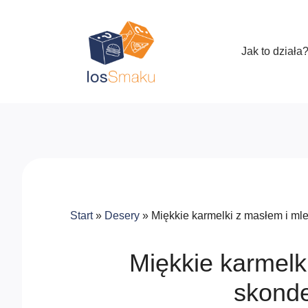
Jak to działa
Start
»
Desery
»
Miękkie karmelki z masłem i 
Miękkie karmelk
skond