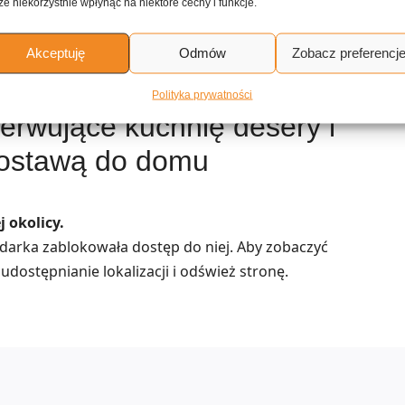
e niekorzystnie wpłynąć na niektóre cechy i funkcje.
piankami
Akceptuję
Odmów
Zobacz preferencj
Batoniki z masłem orzechowym i czekoladą
Polityka prywatności
erwujące kuchnię desery i
ostawą do domu
 okolicy.
lądarka zablokowała dostęp do niej. Aby zobaczyć
udostępnianie lokalizacji i odśwież stronę.