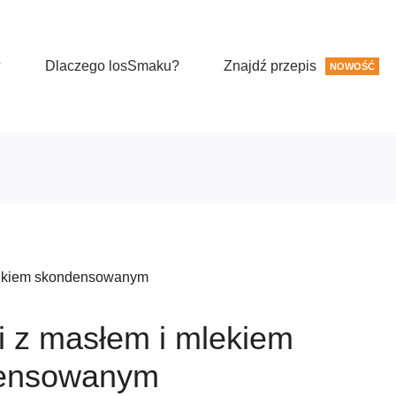
?
Dlaczego losSmaku?
Znajdź przepis
NOWOŚĆ
mlekiem skondensowanym
i z masłem i mlekiem
ensowanym