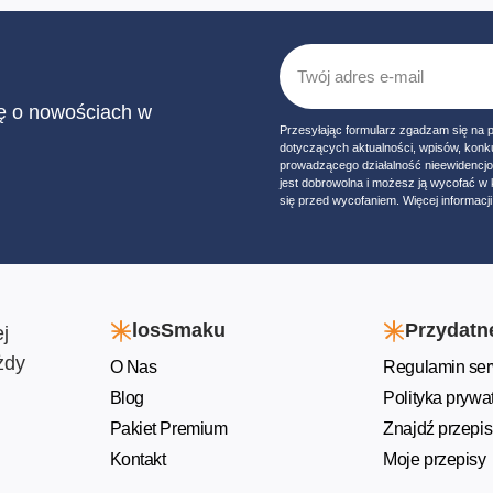
ię o nowościach w
Przesyłając formularz zgadzam się na 
dotyczących aktualności, wpisów, konk
prowadzącego działalność nieewidencj
jest dobrowolna i możesz ją wycofać 
się przed wycofaniem. Więcej informacji 
losSmaku
Przydatne
j
żdy
O Nas
Regulamin ser
Blog
Polityka prywa
Pakiet Premium
Znajdź przepis
Kontakt
Moje przepisy