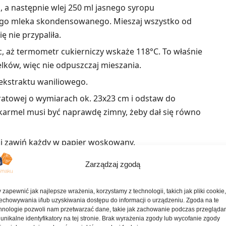
, a następnie wlej 250 ml jasnego syropu
ego mleka skondensowanego. Mieszaj wszystko od
 nie przypaliła.
c, aż termometr cukierniczy wskaże 118°C. To właśnie
ków, więc nie odpuszczaj mieszania.
 ekstraktu waniliowego.
ratowej o wymiarach ok. 23x23 cm i odstaw do
 karmel musi być naprawdę zimny, żeby dał się równo
 i zawiń każdy w papier woskowany.
Zarządzaj zgodą
ne przepisy
 zapewnić jak najlepsze wrażenia, korzystamy z technologii, takich jak pliki cookie
echowywania i/lub uzyskiwania dostępu do informacji o urządzeniu. Zgoda na te
hnologie pozwoli nam przetwarzać dane, takie jak zachowanie podczas przegląda
Czekoladowe kwadratki z masłem orzechowym i
 unikalne identyfikatory na tej stronie. Brak wyrażenia zgody lub wycofanie zgody