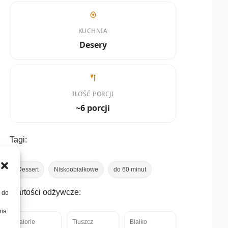
KUCHNIA
Desery
ILOŚĆ PORCJI
~6 porcji
Tagi:
Dessert
Niskoobiałkowe
do 60 minut
Wartości odżywcze:
, do
nia
Kalorie
Tłuszcz
Białko