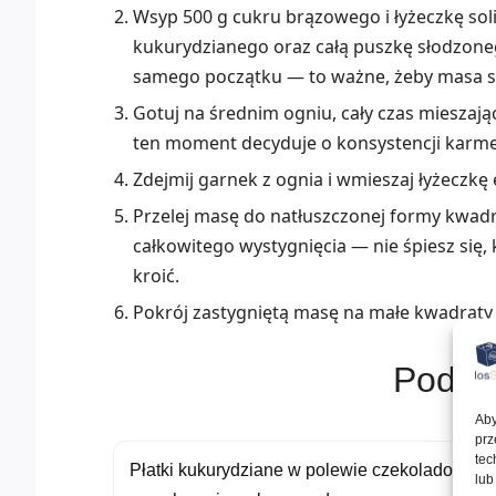
Wsyp 500 g cukru brązowego i łyżeczkę soli
kukurydzianego oraz całą puszkę słodzon
samego początku — to ważne, żeby masa się
Gotuj na średnim ogniu, cały czas mieszają
ten moment decyduje o konsystencji karmel
Zdejmij garnek z ognia i wmieszaj łyżeczkę
Przelej masę do natłuszczonej formy kwad
całkowitego wystygnięcia — nie śpiesz się,
kroić.
Pokrój zastygniętą masę na małe kwadraty
Podob
Aby
prz
tec
Płatki kukurydziane w polewie czekoladowo-
lub