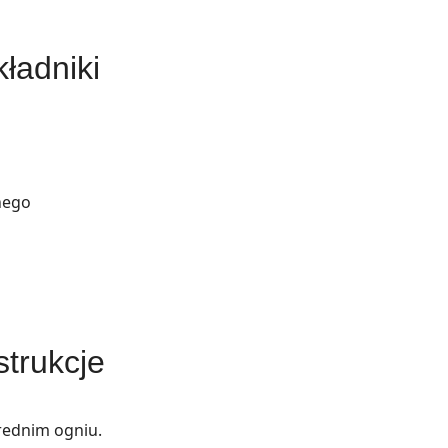
ładniki
nego
strukcje
rednim ogniu.