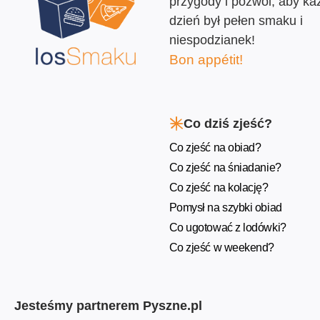
przygody i pozwól, aby ka
dzień był pełen smaku i
niespodzianek!
Bon appétit!
Co dziś zjeść?
Co zjeść na obiad?
Co zjeść na śniadanie?
Co zjeść na kolację?
Pomysł na szybki obiad
Co ugotować z lodówki?
Co zjeść w weekend?
Jesteśmy partnerem Pyszne.pl