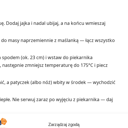
. Dodaj jajka i nadal ubijaj, a na końcu wmieszaj
 je do masy naprzemiennie z maślanką — łącz wszystko
 spodem (ok. 23 cm) i wstaw do piekarnika
, następnie zmniejsz temperaturę do 175°C i piecz
ić, a patyczek (albo nóż) wbity w środek — wychodzić
ciepłe. Nie serwuj zaraz po wyjęciu z piekarnika — daj
ne przepisy
Zarządzaj zgodą