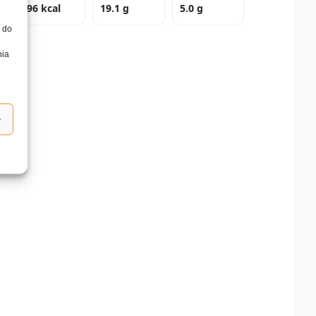
396 kcal
19.1 g
5.0 g
, do
nia
e