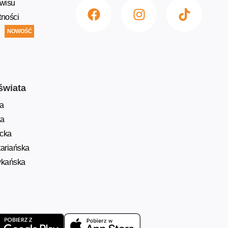
wisu
tności
NOWOŚĆ
świata
a
ka
ycka
ariańska
ykańska