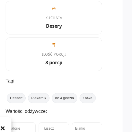
KUCHNIA
Desery
ILOŚĆ PORCJI
8 porcji
Tagi:
Dessert
Piekarnik
do 4 godzin
Łatwe
Wartości odżywcze:
Kalorie
Tłuszcz
Białko