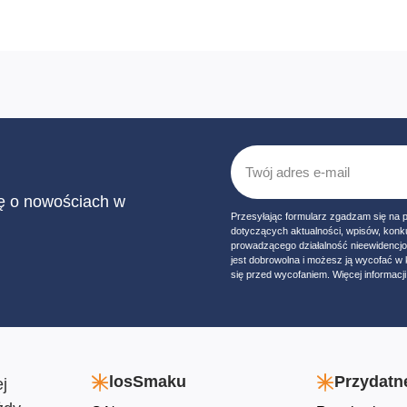
ię o nowościach w
Przesyłając formularz zgadzam się na 
dotyczących aktualności, wpisów, konk
prowadzącego działalność nieewidencj
jest dobrowolna i możesz ją wycofać 
się przed wycofaniem. Więcej informacji 
losSmaku
Przydatne
j