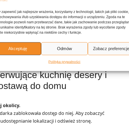
 zapewnić jak najlepsze wrażenia, korzystamy z technologii, takich jak pliki cookie
echowywania i/lub uzyskiwania dostępu do informacji o urządzeniu. Zgoda na te
Tarta dyniowa z mlekiem skondensowanym i
hnologie pozwoli nam przetwarzać dane, takie jak zachowanie podczas przegląda
 unikalne identyfikatory na tej stronie. Brak wyrażenia zgody lub wycofanie zgody
cynamonem
e niekorzystnie wpłynąć na niektóre cechy i funkcje.
Szarlotka z jabłkami, cynamonem i gałką
Akceptuję
Odmów
Zobacz preferencj
muszkatołową
Polityka prywatności
erwujące kuchnię desery i
ostawą do domu
 okolicy.
lądarka zablokowała dostęp do niej. Aby zobaczyć
udostępnianie lokalizacji i odśwież stronę.