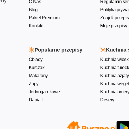
żdy
O Nas
Regulamin ser
Blog
Polityka prywa
Pakiet Premium
Znajdź przepis
Kontakt
Moje przepisy
Popularne przepisy
Kuchnia 
Obiady
Kuchnia włosk
Kurczak
Kuchnia turec
Makarony
Kuchnia azjat
Zupy
Kuchnia weget
Jednogarnkowe
Kuchnia amer
Dania fit
Desery