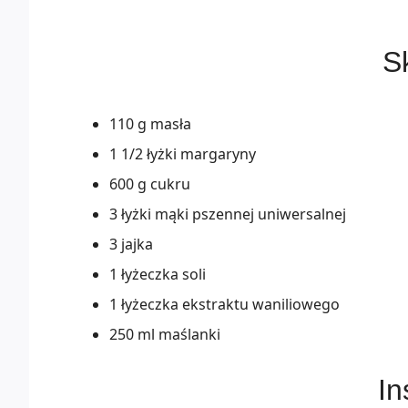
Sk
110 g masła
1 1/2 łyżki margaryny
600 g cukru
3 łyżki mąki pszennej uniwersalnej
3 jajka
1 łyżeczka soli
1 łyżeczka ekstraktu waniliowego
250 ml maślanki
In