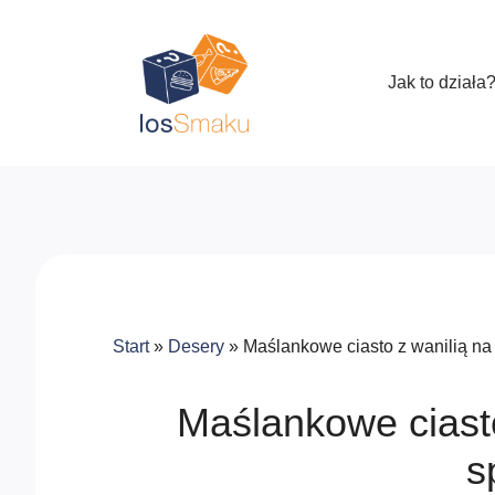
Jak to działa
Start
»
Desery
»
Maślankowe ciasto z wanilią na
Maślankowe ciast
s