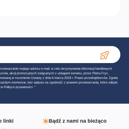
przetwarzanie mojego adresu e-mail, w celu otrzymywania informacji handlowych
ursów, akcji promocyjnych związanych z usługami serwisu, przez Piotra Fryc,
onowaną w rozumieniu Ustawy z dnia 6 marca 2018 r. Prawo przedsiębiorców. Zgoda
w każdym momencie, bez wpływu na zgodność z prawem przetwarzania, które odbyło
w Polityce prywatności. ‘’
 linki
Bądź z nami na bieżąco