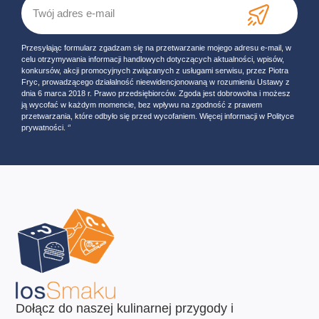
Przesyłając formularz zgadzam się na przetwarzanie mojego adresu e-mail, w
celu otrzymywania informacji handlowych dotyczących aktualności, wpisów,
konkursów, akcji promocyjnych związanych z usługami serwisu, przez Piotra
Fryc, prowadzącego działalność nieewidencjonowaną w rozumieniu Ustawy z
dnia 6 marca 2018 r. Prawo przedsiębiorców. Zgoda jest dobrowolna i możesz
ją wycofać w każdym momencie, bez wpływu na zgodność z prawem
przetwarzania, które odbyło się przed wycofaniem. Więcej informacji w Polityce
prywatności. ‘’
Dołącz do naszej kulinarnej przygody i