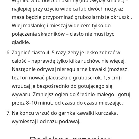
Wgnieć w to tłuszcz roślinny (lub zwykły smalec) –
najlepiej przy użyciu widelca lub dwóch noży, aż
masa będzie przypominać gruboziarniste okruszki.
Wlej maślankę i mieszaj widelcem tylko do
połączenia składników – ciasto nie musi być
gładkie.
Zagnieć ciasto 4–5 razy, żeby je lekko zebrać w
całość – naprawdę tylko kilka ruchów, nie więcej.
Następnie odrywaj nieregularne kawałki (możesz
też formować placuszki o grubości ok. 1,5 cm) i
wrzucaj je bezpośrednio do gotującego się
wywaru. Zmniejsz ogień do średnio-małego i gotuj
przez 8–10 minut, od czasu do czasu mieszając.
Na końcu wrzuć do garnka kawałki kurczaka,
wymieszaj i od razu podawaj.