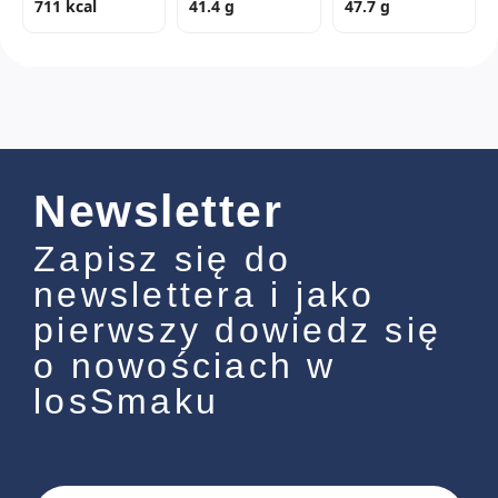
711 kcal
41.4 g
47.7 g
Newsletter
Zapisz się do
newslettera i jako
pierwszy dowiedz się
o nowościach w
losSmaku