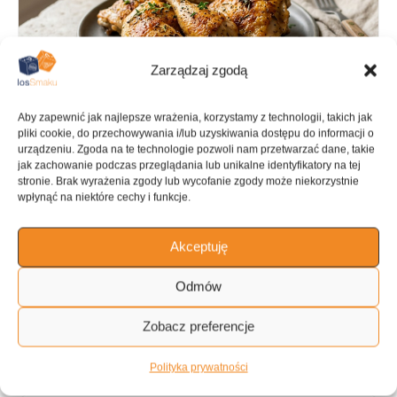
Zarządzaj zgodą
Aby zapewnić jak najlepsze wrażenia, korzystamy z technologii, takich jak
pliki cookie, do przechowywania i/lub uzyskiwania dostępu do informacji o
urządzeniu. Zgoda na te technologie pozwoli nam przetwarzać dane, takie
jak zachowanie podczas przeglądania lub unikalne identyfikatory na tej
stronie. Brak wyrażenia zgody lub wycofanie zgody może niekorzystnie
wpłynąć na niektóre cechy i funkcje.
PRZYGOTOWANIE
GOTOWANIE
1 h
2 h
Akceptuję
Odmów
KALORIE
KATEGORIA
Zobacz preferencje
711 kcal
Kurczak
Polityka prywatności