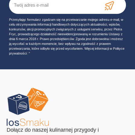
Przesyłając formularz zgadzam się na przetwarzanie mojego adresu e-mail, w
celu otrzymywania informacji handlowych dotyczących aktualności, wpisów,
konkursów, akcji promocyjnych związanych z usługami serwisu, przez Piotra
Fryc, prowadzącego działalność nieewidencjonowaną w rozumieniu Ustawy z
dnia 6 marca 2018 r. Prawo przedsiębiorców. Zgoda jest dobrowolna i możesz
ją wycofać w każdym momencie, bez wpływu na zgodność z prawem
przetwarzania, które odbyło się przed wycofaniem. Więcej informacji w Polityce
prywatności. ‘’
Dołącz do naszej kulinarnej przygody i