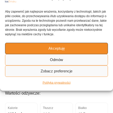
Aby zapewnić jak najlepsze wrażenia, korzystamy z technologii, takich jak
KUCHNIA
pliki cookie, do przechowywania i/lub uzyskiwania dostępu do informacji o
Desery
urządzeniu. Zgoda na te technologie pozwoli nam przetwarzać dane, takie
jak zachowanie podczas przeglądania lub unikalne identyfikatory na tej
stronie. Brak wyrażenia zgody lub wycofanie zgody może niekorzystnie
wpłynąć na niektóre cechy i funkcje.
ILOŚĆ PORCJI
Akceptuję
~4 porcje
Odmów
Tagi:
Zobacz preferencje
do 30 minut
Polityka prywatności
Wartości odżywcze:
Kalorie
Tłuszcz
Białko