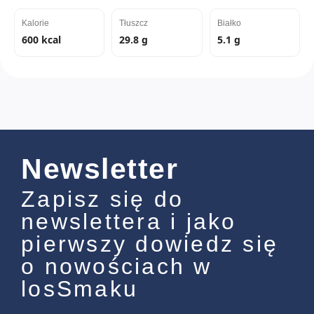
Kalorie
Tłuszcz
Białko
600 kcal
29.8 g
5.1 g
Newsletter
Zapisz się do
newslettera i jako
pierwszy dowiedz się
o nowościach w
losSmaku