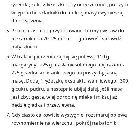
łyżeczkę soli i 2 łyżeczki sody oczyszczonej, po czym
wsyp suche składniki do mokrej masy i wymieszaj
do połączenia.
Przelej ciasto do przygotowanej formy i wstaw do
piekarnika na 20–25 minut — gotowość sprawdź
patyczkiem.
W trakcie pieczenia zajmij się polewą: 110 g
margaryny i 225 g masła niesolonego ubij razem z
225 g serka śmietankowego na puszystą, jasną
masę. Dodaj 1 łyżeczkę ekstraktu waniliowego i 300
g cukru pudru, a następnie ubijaj dalej. Jeśli masa
jest zbyt gęsta, wlej odrobinę mleka i miksuj aż
będzie gładka i przewiewna.
Gdy ciasto całkowicie wystygnie, rozsmaruj polewę
równomiernie na wierzchu i pokrój na batoniki.