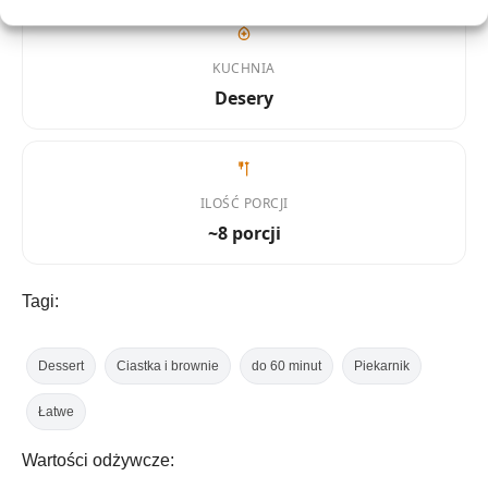
KUCHNIA
Desery
ILOŚĆ PORCJI
~8 porcji
Tagi:
Dessert
Ciastka i brownie
do 60 minut
Piekarnik
Łatwe
Wartości odżywcze: