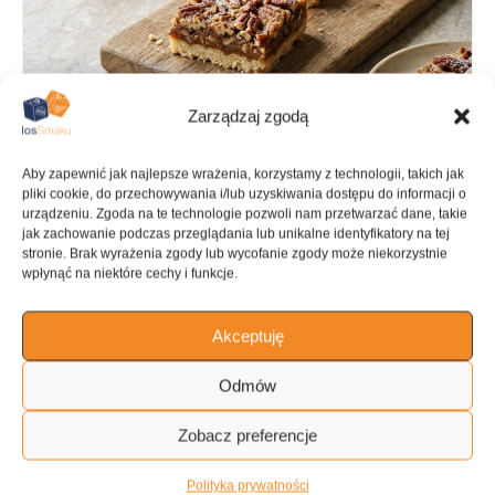
Zarządzaj zgodą
Aby zapewnić jak najlepsze wrażenia, korzystamy z technologii, takich jak
pliki cookie, do przechowywania i/lub uzyskiwania dostępu do informacji o
urządzeniu. Zgoda na te technologie pozwoli nam przetwarzać dane, takie
jak zachowanie podczas przeglądania lub unikalne identyfikatory na tej
stronie. Brak wyrażenia zgody lub wycofanie zgody może niekorzystnie
PRZYGOTOWANIE
GOTOWANIE
wpłynąć na niektóre cechy i funkcje.
10 min
25 min
Akceptuję
Odmów
KALORIE
KATEGORIA
Zobacz preferencje
600 kcal
Ciastka krojone
Polityka prywatności