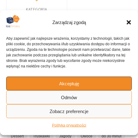
KATEGORIA
Galaretka
Zarządzaj zgodą
Aby zapewnić jak najlepsze wrażenia, korzystamy z technologii, takich jak
pliki cookie, do przechowywania i/lub uzyskiwania dostępu do informacji o
urządzeniu. Zgoda na te technologie pozwoli nam przetwarzać dane, takie
KUCHNIA
jak zachowanie podczas przeglądania lub unikalne identyfikatory na tej
Desery
stronie. Brak wyrażenia zgody lub wycofanie zgody może niekorzystnie
wpłynąć na niektóre cechy i funkcje.
Akceptuję
ILOŚĆ PORCJI
Odmów
~8 porcji
Zobacz preferencje
Tagi:
Polityka prywatności
Dessert
Truskawki
Jagody
Owoce
do 30 minut