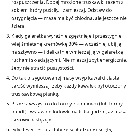
rozpuszczenia. Dodaj mrożone truskawki razem z
sokiem, który puściły, i zamieszaj. Odstaw do
ostygnięcia — masa ma być chłodna, ale jeszcze nie
ścięta.
Kiedy galaretka wyraźnie zgęstnieje i przestygnie,
wlej śmietanę kremówkę 30% — wcześniej ubij ją
na sztywno — i delikatnie wmieszaj ją w galaretkę
ruchami składającymi. Nie mieszaj zbyt energicznie,
żeby nie stracić puszystości.
Do tak przygotowanej masy wsyp kawałki ciasta i
całość wymieszaj, żeby każdy kawałek był otoczony
truskawkową pianką.
Przełóż wszystko do formy z kominem (lub formy
bundt) i wstaw do lodówki na kilka godzin, aż masa
całkowicie stężeje.
Gdy deser jest już dobrze schłodzony i ścięty,