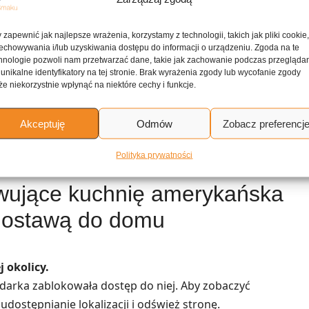
ne przepisy
 zapewnić jak najlepsze wrażenia, korzystamy z technologii, takich jak pliki cookie
echowywania i/lub uzyskiwania dostępu do informacji o urządzeniu. Zgoda na te
hnologie pozwoli nam przetwarzać dane, takie jak zachowanie podczas przegląda
Zupa na kości szynkowej z warzywami
 unikalne identyfikatory na tej stronie. Brak wyrażenia zgody lub wycofanie zgody
e niekorzystnie wpłynąć na niektóre cechy i funkcje.
Akceptuję
Odmów
Zobacz preferencj
i
Szynka glazurowana musztardą i brązowym
cukrem
Polityka prywatności
rwujące kuchnię amerykańska
dostawą do domu
 okolicy.
lądarka zablokowała dostęp do niej. Aby zobaczyć
udostępnianie lokalizacji i odśwież stronę.