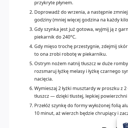
przykryte płynem.
Doprowadź do wrzenia, a następnie zmniejs
godziny (mniej więcej godzina na każdy kil
Gdy szynka jest już gotowa, wyjmij ją z gar
piekarnik do 240°C.
Gdy mięso trochę przestygnie, zdejmij sk
to ona zrobi robotę w piekarniku.
Ostrym nożem natnij tłuszcz w duże romby.
rozsmaruj łyżkę melasy i łyżkę czarnego 
nacięcia.
Wymieszaj 2 łyżki musztardy w proszku z 2
tłuszcz — dzięki tłustej, lepkiej powierzchn
Przełóż szynkę do formy wyłożonej folią a
10 minut, aż wierzch będzie chrupiący i za