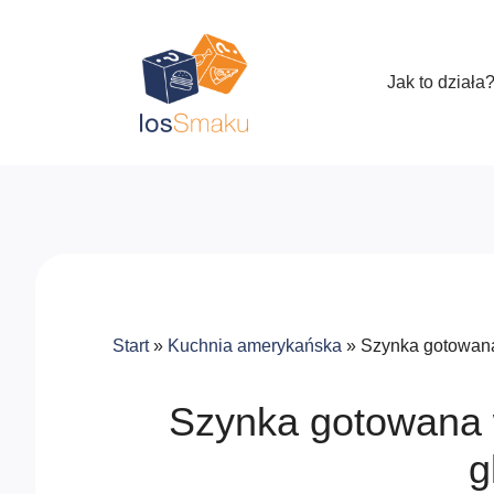
Jak to działa
Start
»
Kuchnia amerykańska
»
Szynka gotowana
Szynka gotowana 
g