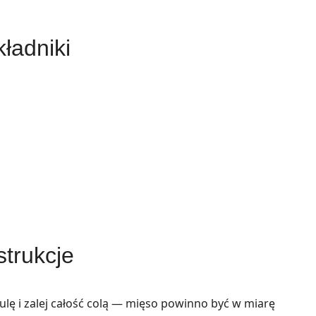
ładniki
strukcje
lę i zalej całość colą — mięso powinno być w miarę