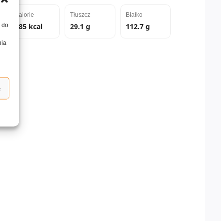
Kalorie
Tłuszcz
Białko
, do
985 kcal
29.1 g
112.7 g
nia
e