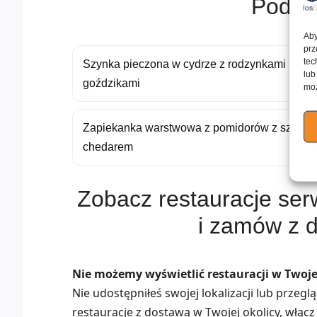
Podob
Aby
prz
tec
Szynka pieczona w cydrze z rodzynkami i
lub
goździkami
moż
Zapiekanka warstwowa z pomidorów z szynką 
chedarem
Zobacz restauracje se
i zamów z 
Nie możemy wyświetlić restauracji w Twojej
Nie udostępniłeś swojej lokalizacji lub przeg
restauracje z dostawą w Twojej okolicy, włącz 