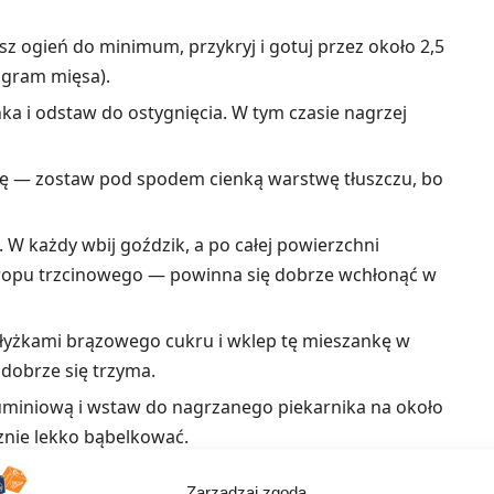
z ogień do minimum, przykryj i gotuj przez około 2,5
ogram mięsa).
nka i odstaw do ostygnięcia. W tym czasie nagrzej
órę — zostaw pod spodem cienką warstwę tłuszczu, bo
 W każdy wbij goździk, a po całej powierzchni
syropu trzcinowego — powinna się dobrze wchłonąć w
 łyżkami brązowego cukru i wklep tę mieszankę w
i dobrze się trzyma.
luminiową i wstaw do nagrzanego piekarnika na około
cznie lekko bąbelkować.
Zarządzaj zgodą