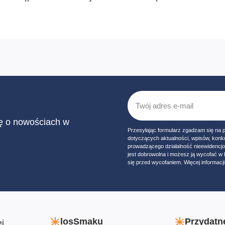
ię o nowościach w
Przesyłając formularz zgadzam się na 
dotyczących aktualności, wpisów, konk
prowadzącego działalność nieewidencj
jest dobrowolna i możesz ją wycofać 
się przed wycofaniem. Więcej informacji 
losSmaku
Przydatne
j