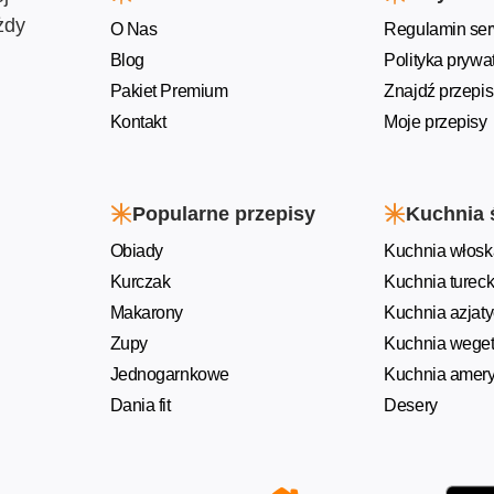
żdy
O Nas
Regulamin ser
Blog
Polityka prywa
Pakiet Premium
Znajdź przepis
Kontakt
Moje przepisy
Popularne przepisy
Kuchnia 
Obiady
Kuchnia włosk
Kurczak
Kuchnia turec
Makarony
Kuchnia azjat
Zupy
Kuchnia weget
Jednogarnkowe
Kuchnia amer
Dania fit
Desery