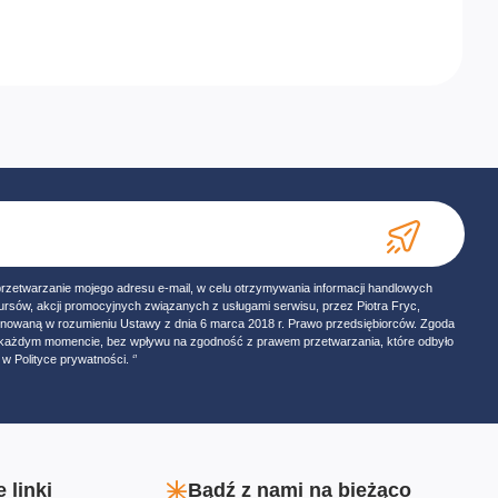
przetwarzanie mojego adresu e-mail, w celu otrzymywania informacji handlowych
ursów, akcji promocyjnych związanych z usługami serwisu, przez Piotra Fryc,
onowaną w rozumieniu Ustawy z dnia 6 marca 2018 r. Prawo przedsiębiorców. Zgoda
w każdym momencie, bez wpływu na zgodność z prawem przetwarzania, które odbyło
w Polityce prywatności. ‘’
 linki
Bądź z nami na bieżąco