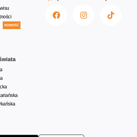
wisu
tności
NOWOŚĆ
świata
a
ka
ycka
ariańska
ykańska