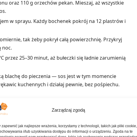
onu oraz 110 g orzechów pekan. Mieszaj, aż wszystkie
os.
ejem w sprayu. Każdy bochenek pokrój na 12 plastrów i
iernie, tak żeby pokrył całą powierzchnię. Przykryj
ą noc.
°C przez 25–30 minut, aż bułeczki się ładnie zarumienią
ką blachę do pieczenia — sos jest w tym momencie
rękawic kuchennych i działaj pewnie, bez pośpiechu.
ne przepisy
Zarządzaj zgodą
 zapewnić jak najlepsze wrażenia, korzystamy z technologii, takich jak pliki cookie
Puszyste pancakes na maśle i mleku
echowywania i/lub uzyskiwania dostępu do informacji o urządzeniu. Zgoda na te
hnologie pozwoli nam przetwarzać dane, takie jak zachowanie podczas przegląda