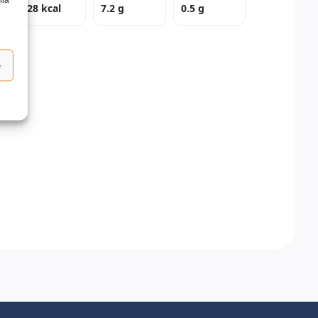
128 kcal
7.2 g
0.5 g
e