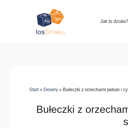
Jak to działa
Start
»
Desery
»
Bułeczki z orzechami pekan i
Bułeczki z orzecha