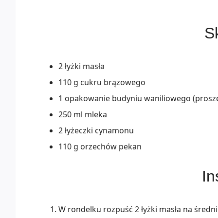
Sk
2 łyżki masła
110 g cukru brązowego
1 opakowanie budyniu waniliowego (prosz
250 ml mleka
2 łyżeczki cynamonu
110 g orzechów pekan
In
W rondelku rozpuść 2 łyżki masła na średn