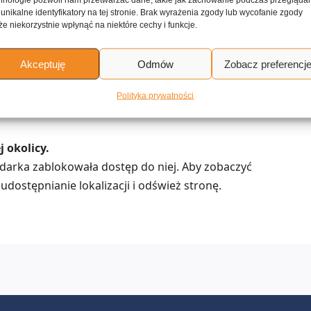
 unikalne identyfikatory na tej stronie. Brak wyrażenia zgody lub wycofanie zgody
ku
Marmolada z pomarańczy i cytryn
e niekorzystnie wpłynąć na niektóre cechy i funkcje.
Akceptuję
Odmów
Zobacz preferencj
erwujące kuchnię desery i
ostawą do domu
Polityka prywatności
 okolicy.
lądarka zablokowała dostęp do niej. Aby zobaczyć
udostępnianie lokalizacji i odśwież stronę.