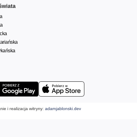
świata
a
ka
ycka
ariańska
ykańska
ie i realizacja witryny:
adamjablonski.dev