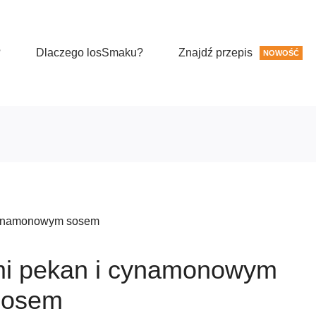
?
Dlaczego losSmaku?
Znajdź przepis
NOWOŚĆ
 cynamonowym sosem
mi pekan i cynamonowym
sosem