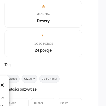
KUCHNIA
Desery
ILOŚĆ PORCJI
24 porcje
Tagi:
Owoce
Orzechy
do 60 minut
Wartości odżywcze:
, do
Kalorie
Tłuszcz
Białko
nia