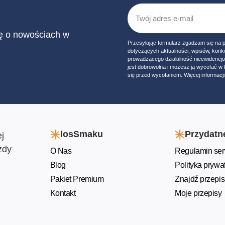
ię o nowościach w
Przesyłając formularz zgadzam się na 
dotyczących aktualności, wpisów, konk
prowadzącego działalność nieewidencj
jest dobrowolna i możesz ją wycofać 
się przed wycofaniem. Więcej informacji 
losSmaku
Przydatne
j
żdy
O Nas
Regulamin ser
Blog
Polityka prywa
Pakiet Premium
Znajdź przepis
Kontakt
Moje przepisy