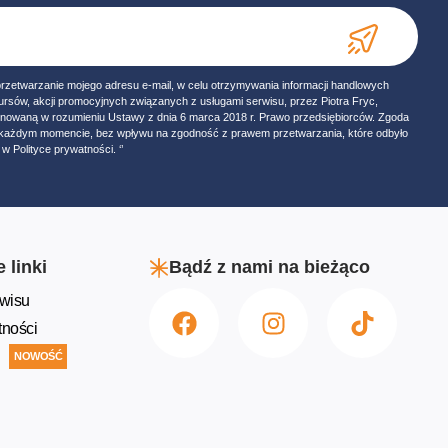
przetwarzanie mojego adresu e-mail, w celu otrzymywania informacji handlowych
ursów, akcji promocyjnych związanych z usługami serwisu, przez Piotra Fryc,
onowaną w rozumieniu Ustawy z dnia 6 marca 2018 r. Prawo przedsiębiorców. Zgoda
w każdym momencie, bez wpływu na zgodność z prawem przetwarzania, które odbyło
w Polityce prywatności. ‘’
 linki
Bądź z nami na bieżąco
wisu
tności
NOWOŚĆ