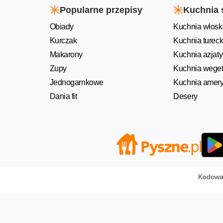
Popularne przepisy
Kuchnia 
Obiady
Kuchnia włosk
Kurczak
Kuchnia turec
Makarony
Kuchnia azjat
Zupy
Kuchnia weget
Jednogarnkowe
Kuchnia amer
Dania fit
Desery
Kodowan