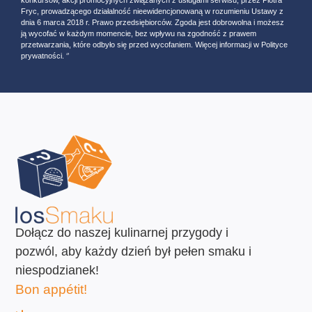
konkursów, akcji promocyjnych związanych z usługami serwisu, przez Piotra
Fryc, prowadzącego działalność nieewidencjonowaną w rozumieniu Ustawy z
dnia 6 marca 2018 r. Prawo przedsiębiorców. Zgoda jest dobrowolna i możesz
ją wycofać w każdym momencie, bez wpływu na zgodność z prawem
przetwarzania, które odbyło się przed wycofaniem. Więcej informacji w Polityce
prywatności. ‘’
Dołącz do naszej kulinarnej przygody i
pozwól, aby każdy dzień był pełen smaku i
niespodzianek!
Bon appétit!