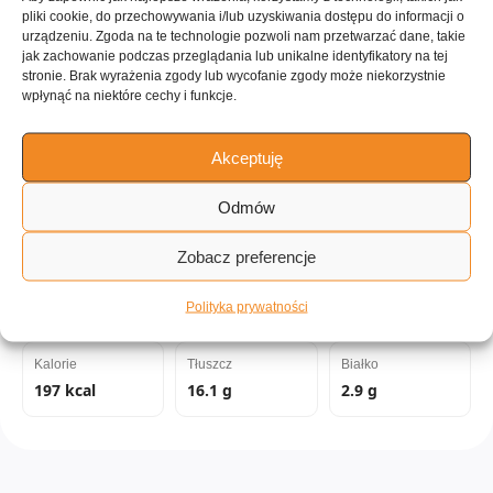
Tagi:
pliki cookie, do przechowywania i/lub uzyskiwania dostępu do informacji o
urządzeniu. Zgoda na te technologie pozwoli nam przetwarzać dane, takie
jak zachowanie podczas przeglądania lub unikalne identyfikatory na tej
Owoce
Warzywa
Tex Mex
Południowo-zachodnie USA
stronie. Brak wyrażenia zgody lub wycofanie zgody może niekorzystnie
wpłynąć na niektóre cechy i funkcje.
Szkockie
Europejskie
Niskoobiałkowe
Akceptuję
Niski cholesterol
Bez...
Impreza
do 60 minut
Bez gotowania
Lodówka
Dla początkujących
Łatwe
Odmów
Niedrogie
Zobacz preferencje
Wartości odżywcze:
Polityka prywatności
Kalorie
Tłuszcz
Białko
197 kcal
16.1 g
2.9 g