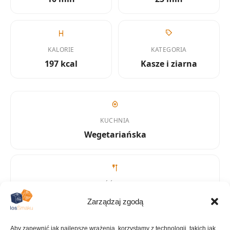
KALORIE
KATEGORIA
197 kcal
Kasze i ziarna
KUCHNIA
Wegetariańska
ILOŚĆ PORCJI
~4 porcje
Zarządzaj zgodą
Aby zapewnić jak najlepsze wrażenia, korzystamy z technologii, takich jak