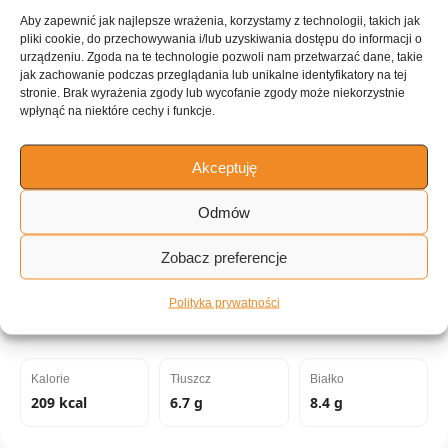
Aby zapewnić jak najlepsze wrażenia, korzystamy z technologii, takich jak
pliki cookie, do przechowywania i/lub uzyskiwania dostępu do informacji o
ILOŚĆ PORCJI
urządzeniu. Zgoda na te technologie pozwoli nam przetwarzać dane, takie
10 porcji
jak zachowanie podczas przeglądania lub unikalne identyfikatory na tej
stronie. Brak wyrażenia zgody lub wycofanie zgody może niekorzystnie
wpłynąć na niektóre cechy i funkcje.
Tagi:
Akceptuję
Fasola
Warzywa
Południowo-zachodnie USA
Odmów
Niski cholesterol
Zdrowe
Impreza
Pikantne
Zobacz preferencje
do 15 minut
Bez gotowania
Lodówka
Łatwe
Polityka prywatności
Wartości odżywcze:
Kalorie
Tłuszcz
Białko
209 kcal
6.7 g
8.4 g