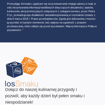
Przesyłając formularz zgadzam się na przetwarzanie mojego adresu e-mail, w
celu otrzymywania informacji handlowych dotyczących aktualności, wpisów,
konkursów, akcji promocyjnych związanych z usługami serwisu, przez Piotra
Fryc, prowadzącego działalność nieewidencjonowaną w rozumieniu Ustawy z
dnia 6 marca 2018 r. Prawo przedsiębiorców. Zgoda jest dobrowolna i możesz
ją wycofać w każdym momencie, bez wpływu na zgodność z prawem
przetwarzania, które odbyło się przed wycofaniem. Więcej informacji w Polityce
prywatności. ‘’
Dołącz do naszej kulinarnej przygody i
pozwól, aby każdy dzień był pełen smaku i
niespodzianek!