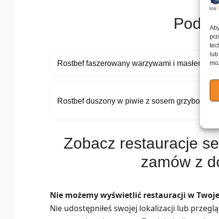
Podob
Aby
prz
tec
lub
Rostbef faszerowany warzywami i masłem
moż
Rostbef duszony w piwie z sosem grzybowym
Zobacz restauracje se
zamów z d
Nie możemy wyświetlić restauracji w Twojej
Nie udostępniłeś swojej lokalizacji lub przeg