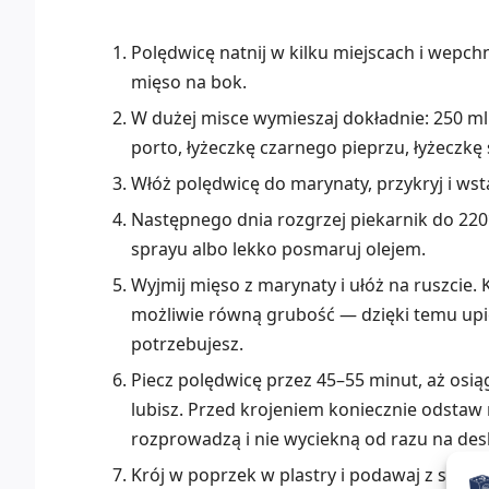
Polędwicę natnij w kilku miejscach i wepchn
mięso na bok.
W dużej misce wymieszaj dokładnie: 250 ml 
porto, łyżeczkę czarnego pieprzu, łyżeczkę
Włóż polędwicę do marynaty, przykryj i wsta
Następnego dnia rozgrzej piekarnik do 220°
sprayu albo lekko posmaruj olejem.
Wyjmij mięso z marynaty i ułóż na ruszcie.
możliwie równą grubość — dzięki temu upiec
potrzebujesz.
Piecz polędwicę przez 45–55 minut, aż osią
lubisz. Przed krojeniem koniecznie odstaw 
rozprowadzą i nie wyciekną od razu na des
Krój w poprzek w plastry i podawaj z sose