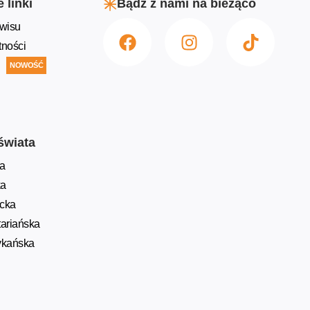
 linki
Bądź z nami na bieżąco
wisu
tności
NOWOŚĆ
świata
a
ka
ycka
ariańska
ykańska