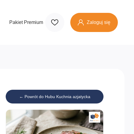
Zaloguj się
Pakiet Premium
← Powrót do Hubu Kuchnia azjatycka