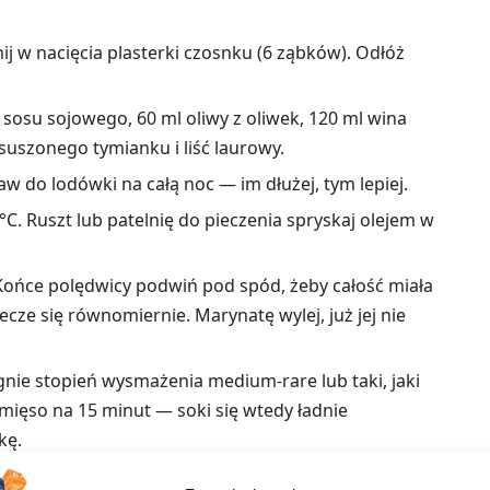
ij w nacięcia plasterki czosnku (6 ząbków). Odłóż
sosu sojowego, 60 ml oliwy z oliwek, 120 ml wina
 suszonego tymianku i liść laurowy.
w do lodówki na całą noc — im dłużej, tym lepiej.
C. Ruszt lub patelnię do pieczenia spryskaj olejem w
 Końce polędwicy podwiń pod spód, żeby całość miała
ze się równomiernie. Marynatę wylej, już jej nie
gnie stopień wysmażenia medium-rare lub taki, jaki
mięso na 15 minut — soki się wtedy ładnie
kę.
m z czerwonego wina lub sosem béarnaise.