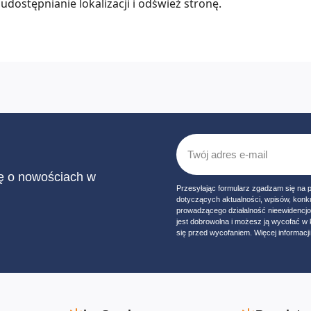
udostępnianie lokalizacji i odśwież stronę.
ię o nowościach w
Przesyłając formularz zgadzam się na 
dotyczących aktualności, wpisów, konk
prowadzącego działalność nieewidencj
jest dobrowolna i możesz ją wycofać 
się przed wycofaniem. Więcej informacji 