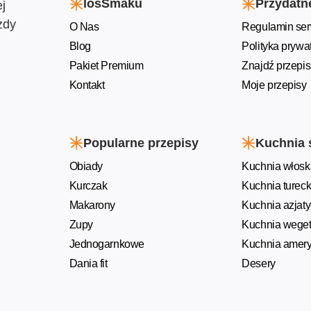
losSmaku
Przydatne
j
żdy
O Nas
Regulamin ser
Blog
Polityka prywa
Pakiet Premium
Znajdź przepis
Kontakt
Moje przepisy
Popularne przepisy
Kuchnia 
Obiady
Kuchnia włosk
Kurczak
Kuchnia turec
Makarony
Kuchnia azjat
Zupy
Kuchnia weget
Jednogarnkowe
Kuchnia amer
Dania fit
Desery