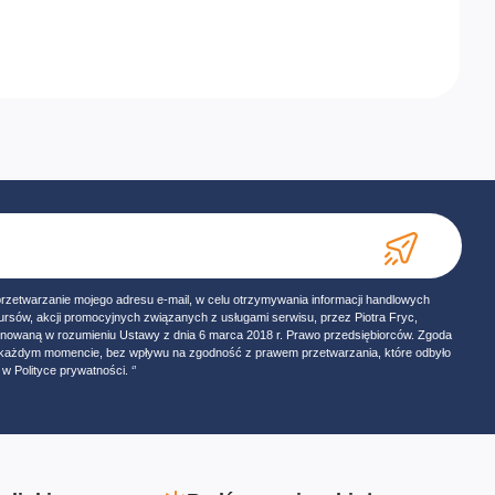
przetwarzanie mojego adresu e-mail, w celu otrzymywania informacji handlowych
ursów, akcji promocyjnych związanych z usługami serwisu, przez Piotra Fryc,
onowaną w rozumieniu Ustawy z dnia 6 marca 2018 r. Prawo przedsiębiorców. Zgoda
w każdym momencie, bez wpływu na zgodność z prawem przetwarzania, które odbyło
w Polityce prywatności. ‘’