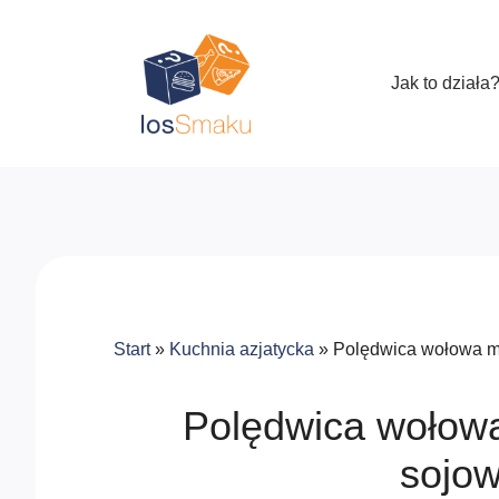
Jak to działa
Start
»
Kuchnia azjatycka
»
Polędwica wołowa m
Polędwica wołow
sojow