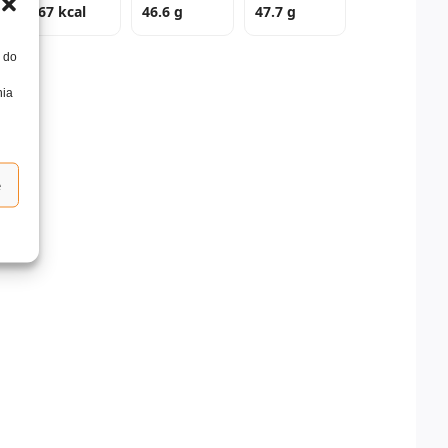
667 kcal
46.6 g
47.7 g
, do
nia
e