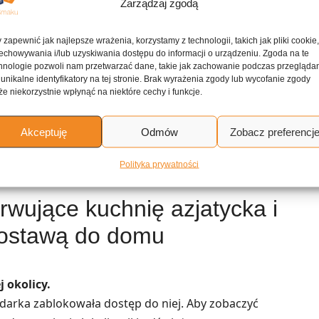
Zarządzaj zgodą
ne przepisy
 zapewnić jak najlepsze wrażenia, korzystamy z technologii, takich jak pliki cookie
echowywania i/lub uzyskiwania dostępu do informacji o urządzeniu. Zgoda na te
hnologie pozwoli nam przetwarzać dane, takie jak zachowanie podczas przegląda
 unikalne identyfikatory na tej stronie. Brak wyrażenia zgody lub wycofanie zgody
Wołowina duszona w sosie pomidorowym z chili
e niekorzystnie wpłynąć na niektóre cechy i funkcje.
Akceptuję
Odmów
Zobacz preferencj
Pieczona polędwica wołowa z sosem z sera
pleśniowego
Polityka prywatności
rwujące kuchnię azjatycka i
ostawą do domu
 okolicy.
lądarka zablokowała dostęp do niej. Aby zobaczyć