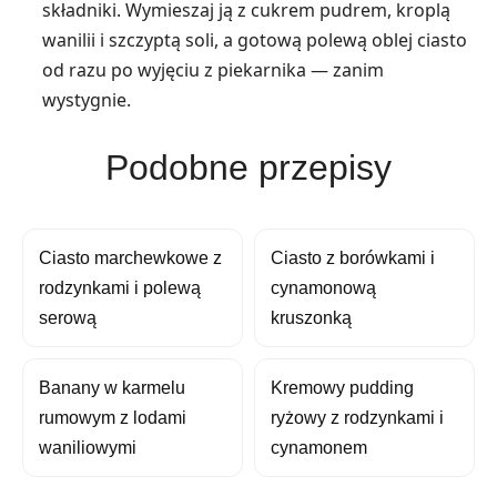
składniki. Wymieszaj ją z cukrem pudrem, kroplą
wanilii i szczyptą soli, a gotową polewą oblej ciasto
od razu po wyjęciu z piekarnika — zanim
wystygnie.
Podobne przepisy
Ciasto marchewkowe z
Ciasto z borówkami i
rodzynkami i polewą
cynamonową
serową
kruszonką
Banany w karmelu
Kremowy pudding
rumowym z lodami
ryżowy z rodzynkami i
waniliowymi
cynamonem