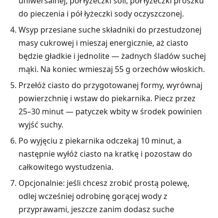
uniwersalnej, pół łyżeczki soli, pół łyżeczki proszku
do pieczenia i pół łyżeczki sody oczyszczonej.
Wsyp przesiane suche składniki do przestudzonej
masy cukrowej i mieszaj energicznie, aż ciasto
będzie gładkie i jednolite — żadnych śladów suchej
mąki. Na koniec wmieszaj 55 g orzechów włoskich.
Przełóż ciasto do przygotowanej formy, wyrównaj
powierzchnię i wstaw do piekarnika. Piecz przez
25–30 minut — patyczek wbity w środek powinien
wyjść suchy.
Po wyjęciu z piekarnika odczekaj 10 minut, a
następnie wyłóż ciasto na kratkę i pozostaw do
całkowitego wystudzenia.
Opcjonalnie: jeśli chcesz zrobić prostą polewę,
odlej wcześniej odrobinę gorącej wody z
przyprawami, jeszcze zanim dodasz suche