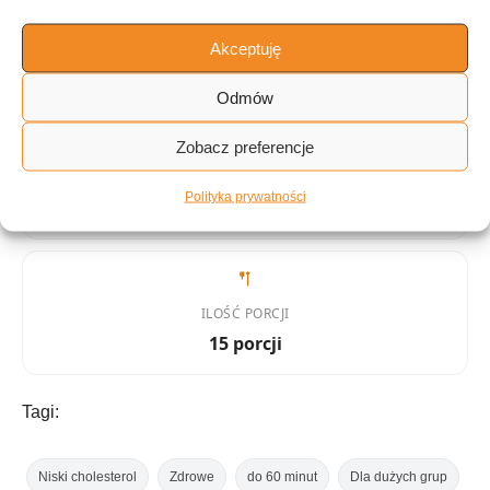
KATEGORIA
Akceptuję
Deser
Odmów
Zobacz preferencje
KUCHNIA
Polityka prywatności
Desery
ILOŚĆ PORCJI
15 porcji
Tagi:
Niski cholesterol
Zdrowe
do 60 minut
Dla dużych grup