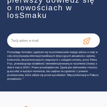
pierwszy dowiedz się
o nowościach w
losSmaku
Przesyłając formularz zgadzam się na przetwarzanie mojego adresu e-mail, w
celu otrzymywania informacji handlowych dotyczących aktualności, wpisów,
konkursów, akcji promocyjnych związanych z usługami serwisu, przez Piotra
Fryc, prowadzącego działalność nieewidencjonowaną w rozumieniu Ustawy z
dnia 6 marca 2018 r. Prawo przedsiębiorców. Zgoda jest dobrowolna i możesz
ją wycofać w każdym momencie, bez wpływu na zgodność z prawem
przetwarzania, które odbyło się przed wycofaniem. Więcej informacji w Polityce
prywatności. ‘’