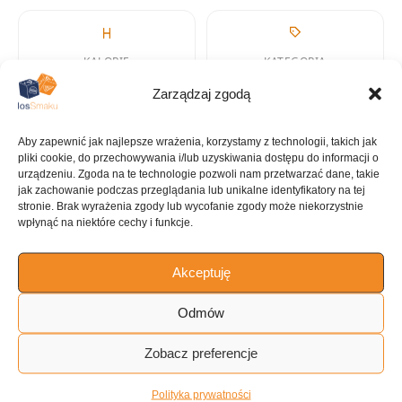
KALORIE
KATEGORIA
629 kcal
Dania
Zarządzaj zgodą
jednogarnkowe
Aby zapewnić jak najlepsze wrażenia, korzystamy z technologii, takich jak
pliki cookie, do przechowywania i/lub uzyskiwania dostępu do informacji o
urządzeniu. Zgoda na te technologie pozwoli nam przetwarzać dane, takie
jak zachowanie podczas przeglądania lub unikalne identyfikatory na tej
stronie. Brak wyrażenia zgody lub wycofanie zgody może niekorzystnie
KUCHNIA
wpłynąć na niektóre cechy i funkcje.
Amerykańska
Akceptuję
Odmów
ILOŚĆ PORCJI
~4 porcje
Zobacz preferencje
Polityka prywatności
Tagi: