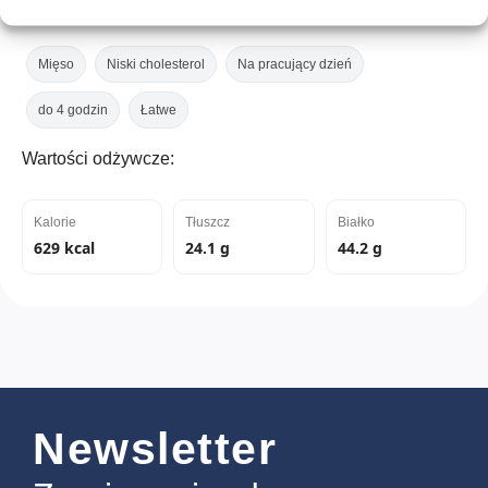
Mięso
Niski cholesterol
Na pracujący dzień
do 4 godzin
Łatwe
Wartości odżywcze:
Kalorie
Tłuszcz
Białko
629 kcal
24.1 g
44.2 g
Newsletter